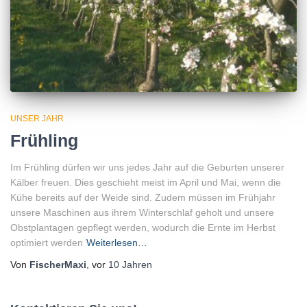
UNSER JAHR
Frühling
Im Frühling dürfen wir uns jedes Jahr auf die Geburten unserer
Kälber freuen. Dies geschieht meist im April und Mai, wenn die
Kühe bereits auf der Weide sind. Zudem müssen im Frühjahr
unsere Maschinen aus ihrem Winterschlaf geholt und unsere
Obstplantagen gepflegt werden, wodurch die Ernte im Herbst
optimiert werden
Weiterlesen…
Von
FischerMaxi
, vor
10 Jahren