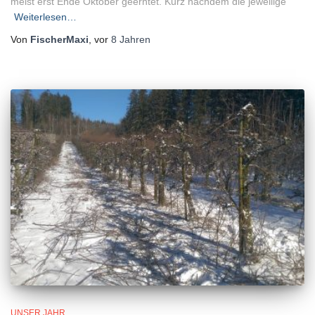
meist erst Ende Oktober geerntet. Kurz nachdem die jeweilige
Weiterlesen…
Von
FischerMaxi
, vor
8 Jahren
UNSER JAHR