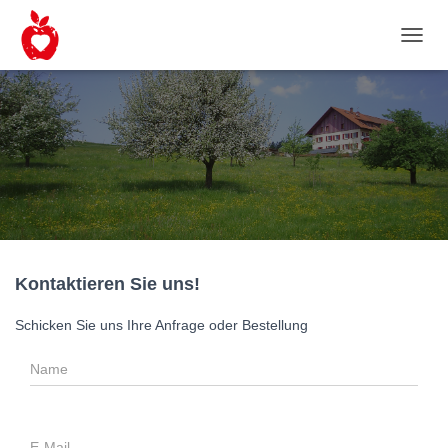
N
A
V
I
G
A
T
I
O
N
U
M
S
Kontaktieren Sie uns!
C
H
Schicken Sie uns Ihre Anfrage oder Bestellung
A
L
T
E
N